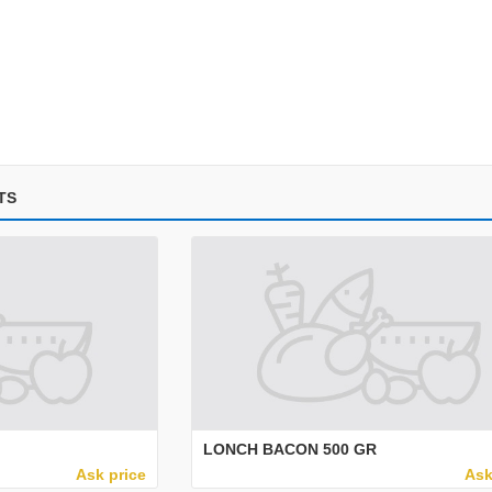
TS
LONCH BACON 500 GR
Ask price
Ask