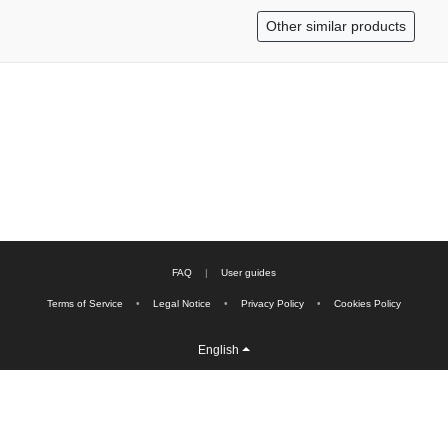
Other similar products
FAQ
|
User guides
Terms of Service
•
Legal Notice
•
Privacy Policy
•
Cookies Policy
English