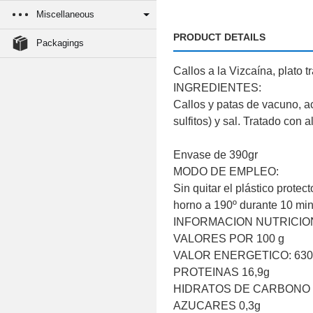
Miscellaneous
PRODUCT DETAILS
Packagings
Callos a la Vizcaína, plato 
INGREDIENTES:
Callos y patas de vacuno, a
sulfitos) y sal. Tratado con a
Envase de 390gr
MODO DE EMPLEO:
Sin quitar el plástico prote
horno a 190º durante 10 minu
INFORMACION NUTRICIO
VALORES POR 100 g
VALOR ENERGETICO: 630,4
PROTEINAS 16,9g
HIDRATOS DE CARBONO 
AZUCARES 0,3g