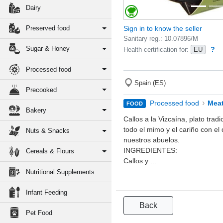
Dairy
Sign in to know the seller
Preserved food
Sanitary reg.: 10.07896/M
Sugar & Honey
?
Health certification for:
EU
Processed food
Spain (ES)
Precooked
›
Processed food
Mea
FOOD
Bakery
Callos a la Vizcaína, plato trad
todo el mimo y el cariño con el
Nuts & Snacks
nuestros abuelos.
INGREDIENTES:
Cereals & Flours
Callos y ...
Nutritional Supplements
Infant Feeding
Back
Pet Food